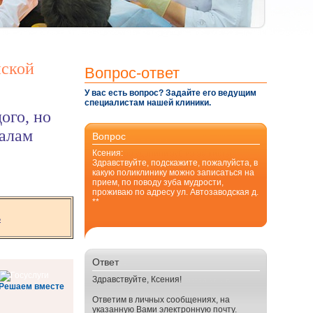
нской
Вопрос-ответ
У вас есть вопрос? Задайте его ведущим
специалистам нашей клиники.
ого, но
налам
Вопрос
Ксения:
Здравствуйте, подскажите, пожалуйста, в
какую поликлинику можно записаться на
прием, по поводу зуба мудрости,
проживаю по адресу ул. Автозаводская д.
**
ь
Ответ
Здравствуйте, Ксения!
Решаем вместе
Ответим в личных сообщениях, на
указанную Вами электронную почту.