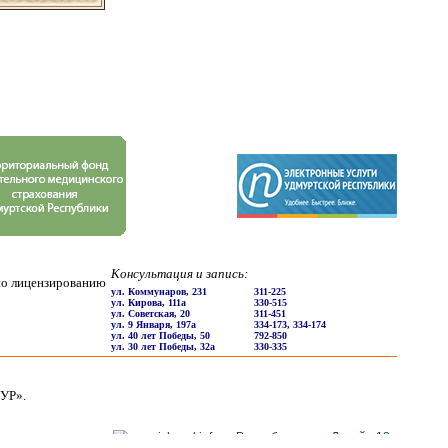
Консультация и запись:
по лицензированию
ул. Коммунаров, 231
311-225
ул. Кирова, 111a
330-515
ул. Советская, 20
311-451
ул. 9 Января, 197a
334-173, 334-174
ул. 40 лет Победы, 50
792-850
ул. 30 лет Победы, 32а
330-335
УР».
Разработано в «
Дизайн 18
»