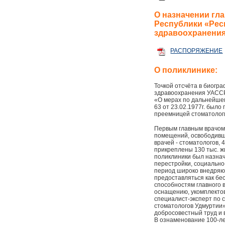
О назначении гл
Республики «Рес
здравоохранения
РАСПОРЯЖЕНИЕ
О поликлинике:
Точкой отсчёта в биогр
здравоохранения УАССР 
«О мерах по дальнейше
63 от 23.02.1977г. был
преемницей стоматологи
Первым главным врачом 
помещений, освободивши
врачей - стоматологов, 
прикреплены 130 тыс. жи
поликлиники был назнач
перестройки, социально
период широко внедряют
предоставляться как бе
способностям главного 
оснащению, укомплектов
специалист-эксперт по 
стоматологов Удмуртии»
добросовестный труд и 
В ознаменование 100-ле