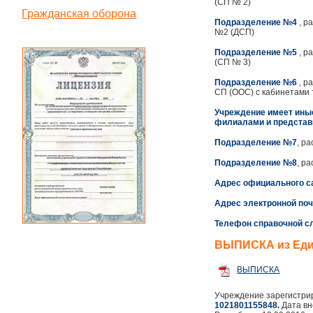
(СП № 2)
Гражданская оборона
Подразделение №4
, р
№2 (ДСП)
Подразделение №5
, р
(СП № 3)
Подразделение №6
, р
СП (ООС) с кабинетами 
Учреждение имеет ины
филиалами и представи
Подразделение №7
, р
Подразделение №8
, р
Адрес официального са
Адрес электронной по
Телефон справочной 
ВЫПИСКА из Един
ВЫПИСКА
Учреждение зарегистри
1021801155848.
Дата вн