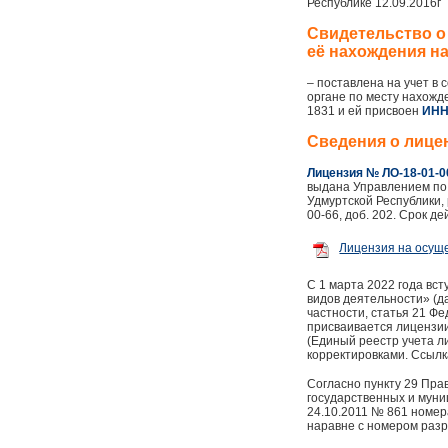
Республике 12.09.2016г
Свидетельство о 
её нахождения н
– поставлена на учет в
органе по месту нахожд
1831 и ей присвоен
ИНН
Сведения о лице
Лицензия № ЛО-18-01-0
выдана Управлением по
Удмуртской Республики, 
00-66, доб. 202. Срок д
Лицензия на осущ
С 1 марта 2022 года вс
видов деятельности» (д
частности, статья 21 Ф
присваивается лицензии
(Единый реестр учета л
корректировками. Ссылка 
Согласно пункту 29 Пр
государственных и муни
24.10.2011 № 861 номер
наравне с номером раз