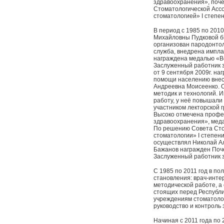
здравоохранения», поч
Стоматологической Ассо
стоматологией» I степен
В период с 1985 по 201
Михайловны Пудковой б
организован пародонто
служба, внедрена импл
награждена медалью «Ве
Заслуженный работник 
от 9 сентября 2009г. н
помощи населению внесл
Андреевна Моисеенко. 
методик и технологий. 
работу, у неё повышали
участником лекторской 
Высоко отмечена профес
здравоохранения», меда
По решению Совета Сто
стоматологии» I степен
осуществлял Николай Ал
Бажанов награжден Поч
Заслуженный работник 
С 1985 по 2011 год в п
становления: врач-инте
методической работе, а 
стоящих перед Республ
учреждениям стоматоло
руководство и контроль
Начиная с 2011 года по