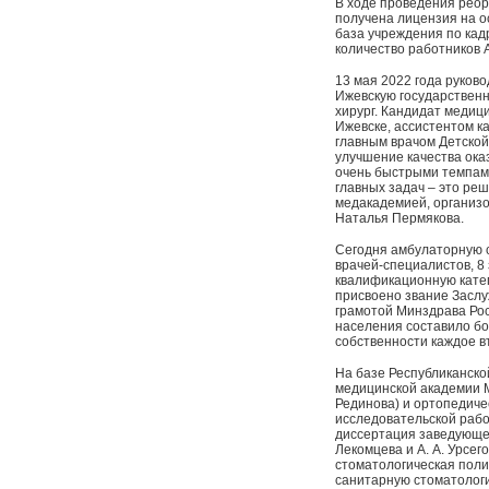
В ходе проведения реор
получена лицензия на 
база учреждения по кад
количество работников 
13 мая 2022 года руков
Ижевскую государствен
хирург. Кандидат медиц
Ижевске, ассистентом к
главным врачом Детской
улучшение качества ока
очень быстрыми темпами
главных задач – это ре
медакадемией, организов
Наталья Пермякова.
Сегодня амбулаторную 
врачей-специалистов, 8
квалификационную катег
присвоено звание Заслу
грамотой Минздрава Ро
населения составило бо
собственности каждое в
На базе Республиканск
медицинской академии М
Рединова) и ортопедиче
исследовательской рабо
диссертация заведующей
Лекомцева и А. А. Урсе
стоматологическая поли
санитарную стоматолог