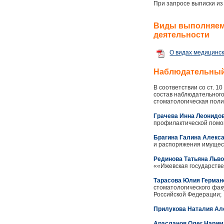
При запросе выписки из
Виды выполняемы
деятельности
О видах медицинс
Наблюдательный 
В соответствии со ст. 
состав наблюдательного
стоматологическая поли
Грачева Инна Леонидо
профилактической помо
Брагина Галина Алекс
и распоряжения имущес
Рединова Татьяна Льв
««Ижевская государств
Тарасова Юлия Герман
стоматологического фа
Российской Федерации;
Прилукова Наталия Ал
Арасланов Олег Нарим