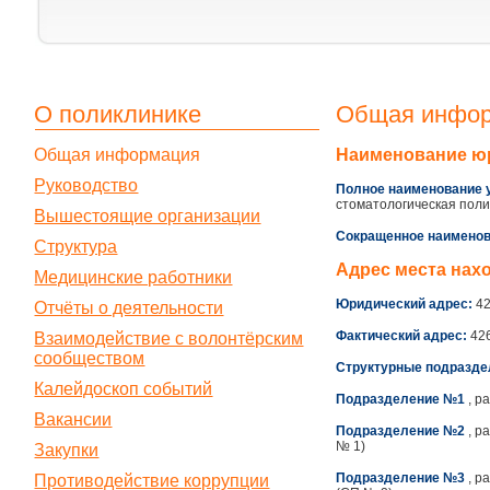
О поликлинике
Общая инфо
Общая информация
Наименование юр
Руководство
Полное наименование 
стоматологическая пол
Вышестоящие организации
Сокращенное наименов
Структура
Адрес места нах
Медицинские работники
Юридический адрес:
42
Отчёты о деятельности
Фактический адрес:
426
Взаимодействие с волонтёрским
сообществом
Структурные подразде
Калейдоскоп событий
Подразделение №1
, р
Вакансии
Подразделение №2
, р
№ 1)
Закупки
Подразделение №3
, р
Противодействие коррупции