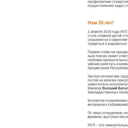
профилактики стоматоло
осуществлению задач, 
Нам 35 лет!
1 апреля 2016 года АУЗ
столь славной датой ст
сохраняется и укрепля
трудиться и радоваться
Первое слово на праздн
чьих плечах лежит отве
глубокую признательнос
умение работать в кома
процветании Республика
Заслуги коллектива тру
гостей на юбилее прису
заместитель исполнит
Ижевска
Валерий Вита
благодарственных писем
Коллектив поликлиники 
ветеранов к собравшимс
От лица сотрудников, н
времени, выступил бес
РСП – это замечательны